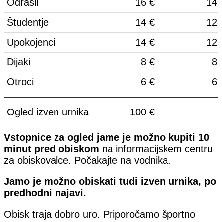
Odrasli
16 €
14 
Študentje
14 €
12 
Upokojenci
14 €
12 
Dijaki
8 €
8 
Otroci
6 €
6 
Ogled izven urnika
100 €
Vstopnice za ogled jame je možno kupiti 10
minut pred obiskom
na informacijskem centru
za obiskovalce. Počakajte na vodnika.
Jamo je možno obiskati tudi izven urnika, po
predhodni najavi.
Obisk traja dobro uro. Priporočamo športno