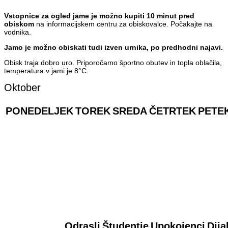
Vstopnice za ogled jame je možno kupiti 10 minut pred
obiskom
na informacijskem centru za obiskovalce. Počakajte na
vodnika.
Jamo je možno obiskati tudi izven urnika, po predhodni najavi.
Obisk traja dobro uro. Priporočamo športno obutev in topla oblačila,
temperatura v jami je 8°C.
Oktober
PONEDELJEK
TOREK
SREDA
ČETRTEK
PETE
Odrasli
Študentje
Upokojenci
Dija