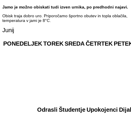
Jamo je možno obiskati tudi izven urnika, po predhodni najavi.
Obisk traja dobro uro. Priporočamo športno obutev in topla oblačila,
temperatura v jami je 8°C.
Junij
PONEDELJEK
TOREK
SREDA
ČETRTEK
PETE
Odrasli
Študentje
Upokojenci
Dija