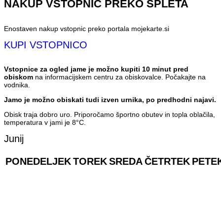
NAKUP VSTOPNIC PREKO SPLETA
Enostaven nakup vstopnic preko portala mojekarte.si
KUPI VSTOPNICO
Vstopnice za ogled jame je možno kupiti 10 minut pred
obiskom
na informacijskem centru za obiskovalce. Počakajte na
vodnika.
Jamo je možno obiskati tudi izven urnika, po predhodni najavi.
Obisk traja dobro uro. Priporočamo športno obutev in topla oblačila,
temperatura v jami je 8°C.
Junij
PONEDELJEK
TOREK
SREDA
ČETRTEK
PETE