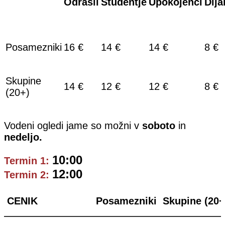
Odrasli
Študentje
Upokojenci
Dija
Posamezniki
16 €
14 €
14 €
8 €
Skupine
14 €
12 €
12 €
8 €
(20+)
Vodeni ogledi jame so možni v
soboto
in
nedeljo.
10:00
Termin 1:
12:00
Termin 2:
CENIK
Posamezniki
Skupine (20+