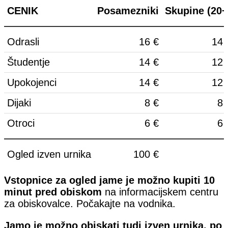
CENIK
Posamezniki
Skupine (20+
Odrasli
16 €
14 
Študentje
14 €
12 
Upokojenci
14 €
12 
Dijaki
8 €
8 
Otroci
6 €
6 
Ogled izven urnika
100 €
Vstopnice za ogled jame je možno kupiti 10
minut pred obiskom
na informacijskem centru
za obiskovalce. Počakajte na vodnika.
Jamo je možno obiskati tudi izven urnika, po