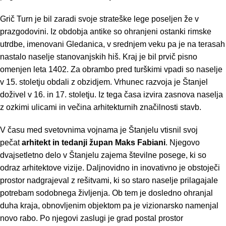
Grič Turn je bil zaradi svoje strateške lege poseljen že v
prazgodovini. Iz obdobja antike so ohranjeni ostanki rimske
utrdbe, imenovani Gledanica, v srednjem veku pa je na terasah
nastalo naselje stanovanjskih hiš. Kraj je bil prvič pisno
omenjen leta 1402. Za obrambo pred turškimi vpadi so naselje
v 15. stoletju obdali z obzidjem. Vrhunec razvoja je Štanjel
doživel v 16. in 17. stoletju. Iz tega časa izvira zasnova naselja
z ozkimi ulicami in večina arhitekturnih značilnosti stavb.
V času med svetovnima vojnama je Štanjelu vtisnil svoj
pečat
arhitekt in tedanji župan Maks Fabiani
. Njegovo
dvajsetletno delo v Štanjelu zajema številne posege, ki so
odraz arhitektove vizije. Daljnovidno in inovativno je obstoječi
prostor nadgrajeval z rešitvami, ki so staro naselje prilagajale
potrebam sodobnega življenja. Ob tem je dosledno ohranjal
duha kraja, obnovljenim objektom pa je vizionarsko namenjal
novo rabo. Po njegovi zaslugi je grad postal prostor