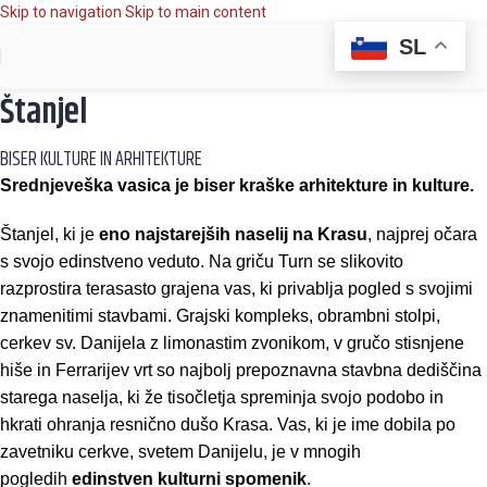
Skip to navigation
Skip to main content
SL
Štanjel
BISER KULTURE IN ARHITEKTURE
Srednjeveška vasica je biser kraške arhitekture in kulture.
Štanjel, ki je
eno najstarejših naselij na Krasu
, najprej očara
s svojo edinstveno veduto. Na griču Turn se slikovito
razprostira terasasto grajena vas, ki privablja pogled s svojimi
znamenitimi stavbami. Grajski kompleks, obrambni stolpi,
cerkev sv. Danijela z limonastim zvonikom, v gručo stisnjene
hiše in Ferrarijev vrt so najbolj prepoznavna stavbna dediščina
starega naselja, ki že tisočletja spreminja svojo podobo in
hkrati ohranja resnično dušo Krasa. Vas, ki je ime dobila po
zavetniku cerkve, svetem Danijelu, je v mnogih
pogledih
edinstven kulturni spomenik
.