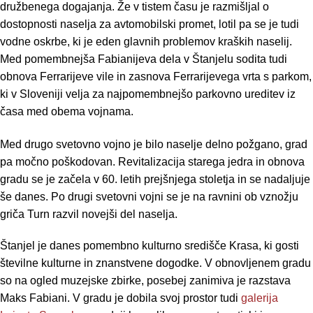
družbenega dogajanja. Že v tistem času je razmišljal o
dostopnosti naselja za avtomobilski promet, lotil pa se je tudi
vodne oskrbe, ki je eden glavnih problemov kraških naselij.
Med pomembnejša Fabianijeva dela v Štanjelu sodita tudi
obnova Ferrarijeve vile in zasnova Ferrarijevega vrta s parkom,
ki v Sloveniji velja za najpomembnejšo parkovno ureditev iz
časa med obema vojnama.
Med drugo svetovno vojno je bilo naselje delno požgano, grad
pa močno poškodovan. Revitalizacija starega jedra in obnova
gradu se je začela v 60. letih prejšnjega stoletja in se nadaljuje
še danes. Po drugi svetovni vojni se je na ravnini ob vznožju
griča Turn razvil novejši del naselja.
Štanjel je danes pomembno kulturno središče Krasa, ki gosti
številne kulturne in znanstvene dogodke. V obnovljenem gradu
so na ogled muzejske zbirke, posebej zanimiva je razstava
Maks Fabiani. V gradu je dobila svoj prostor tudi
galerija