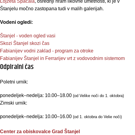
Lojzeta Spacala
, osrednji hram likovne umetnosti, ki je v
Štanjelu močno zastopana tudi v malih galerijah.
Vodeni ogledi:
Štanjel - voden ogled vasi
Skozi Štanjel skozi čas
Fabianijev vodni zaklad - program za otroke
Fabianijev Štanjel in Ferrarijev vrt z vodovodnim sistemom
Odpiralni čas
Poletni urnik:
ponedeljek–nedelja: 10.00–18.00
(od Velike noči do 1. oktobra)
Zimski urnik:
ponedeljek–nedelja: 10.00–16.00
(od 1. oktobra do Velie noči)
Center za obiskovalce Grad Štanjel