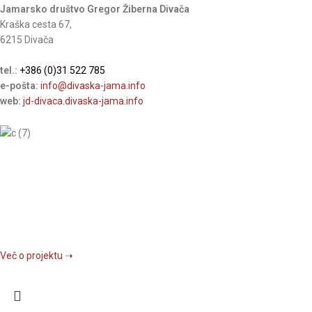
Jamarsko društvo Gregor Žiberna Divača
Kraška cesta 67,
6215 Divača
tel.:
+386 (0)31 522 785
e-pošta:
info@divaska-jama.info
web:
jd-divaca.divaska-jama.info
Več o projektu ➝