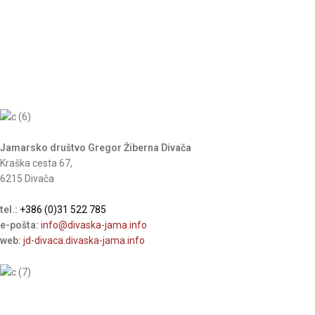
Jamarsko društvo Gregor Žiberna Divača
Kraška cesta 67,
6215 Divača
tel.:
+386 (0)31 522 785
e-pošta:
info@divaska-jama.info
web:
jd-divaca.divaska-jama.info